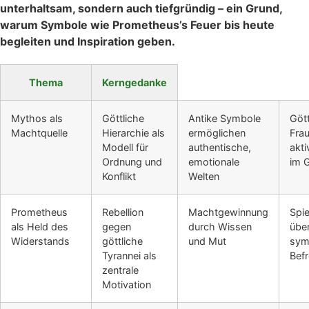
unterhaltsam, sondern auch tiefgründig – ein Grund,
warum Symbole wie Prometheus’s Feuer bis heute
begleiten und Inspiration geben.
Thema
Kerngedanke
Mythos als
Göttliche
Antike Symbole
Gött
Machtquelle
Hierarchie als
ermöglichen
Frau
Modell für
authentische,
akt
Ordnung und
emotionale
im 
Konflikt
Welten
Prometheus
Rebellion
Machtgewinnung
Spie
als Held des
gegen
durch Wissen
übe
Widerstands
göttliche
und Mut
sym
Tyrannei als
Befr
zentrale
Motivation