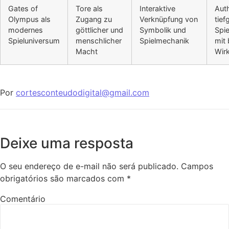
Gates of
Tore als
Interaktive
Aut
Olympus als
Zugang zu
Verknüpfung von
tief
modernes
göttlicher und
Symbolik und
Spie
Spieluniversum
menschlicher
Spielmechanik
mit 
Macht
Wir
Por
cortesconteudodigital@gmail.com
Deixe uma resposta
O seu endereço de e-mail não será publicado.
Campos
obrigatórios são marcados com
*
Comentário